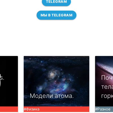
TELEGRAM
МЫ В TELEGRAM
s.
Поч
тел
Модели атома.
гор
#Физика
#Разное