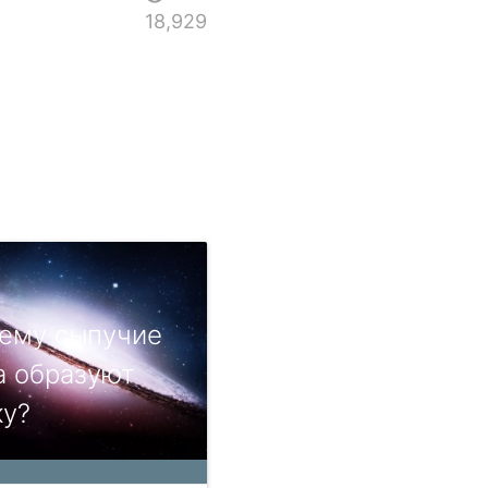
18,929
ему сыпучие
а образуют
ку?