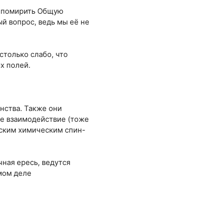
т помирить Общую
й вопрос, ведь мы её не
столько слабо, что
х полей.
нства. Также они
е взаимодействие (тоже
нским химическим спин-
чная ересь, ведутся
амом деле