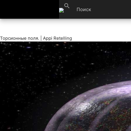
search
Торсионные поля. | Appi Retelling