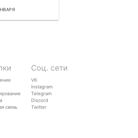
ЯНВАРЯ
ЧИТАТЬ
лки
Соц. сети
ение
VK
Instagram
ирование
Telegram
а
Discord
ая связь
Twitter