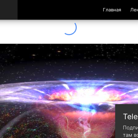
Главная
Ле
Tel
Подпи
там в