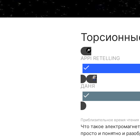
Торсионные
APPI RETELLING
done
ДАНЯ
done
Приблизительное время чтения 
Что такое электромагнети
просто и понятно и разобр