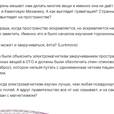
хрень мешает нам делать многие вещи и именно она не даё
и Квантовую Механику. А как выглядит гравитация? Странны
а выглядит на пространстве?
араша, когда пространство искривляется, но искривляется на
 заметить. Именно это и было началом изучения торсионны
может и закручиваться, ёпта? (Lurkmore)
 были объяснить электромагнетизм закручиванием простра
жных вещей в ОТО и должны были обеспечить спин-спиново
брос), которое нельзя путать с одноименным четким паца
ем.
когда электромагнетизм изучен лучше, чем любая псевдонау
 полей. А вдруг правительство все от нас скрывает, и на с
зан с магнетизмом?