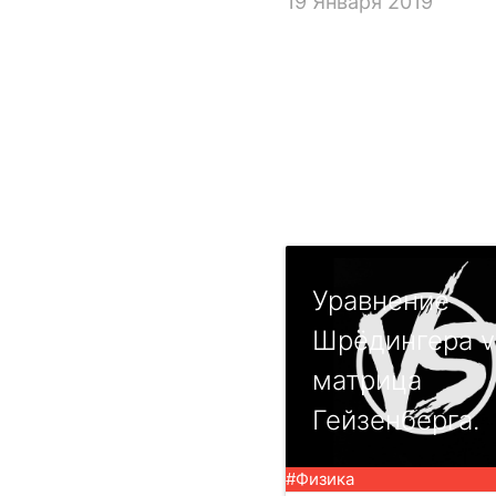
19 Января 2019
Уравнение
Шрёдингера v
матрица
Гейзенберга.
#Физика