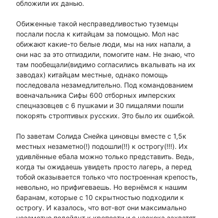
обложили их данью.
Обиженные такой несправедливостью туземцы
послали посла к китайцам за помощью. Мол нас
обижают какие-то белые люди, мы на них напали, а
они нас за это отпиздили, помогите нам. Не знаю, что
там пообещали(видимо согласились вкалывать на их
заводах) китайцам местные, однако помощь
последовала незамедлительно. Под командованием
военачальника Сифы 600 отборных имперских
спецназовцев с 6 пушками и 30 пищалями пошли
покорять строптивых русских. Это было их ошибкой.
По заветам Солида Снейка циновцы вместе с 1,5к
местных незаметно(!) подошли(!!) к острогу(!!!). Их
удивлённые ебала можно только представить. Ведь,
когда ты ожидаешь увидеть просто лагерь, а перед
тобой оказывается только что построенная крепость,
невольно, но прифигеваешь. Но вернёмся к нашим
баранам, которые с 10 скрытностью подходили к
острогу. И казалось, что вот-вот они максимально
незаметно подойдут к крепости и с наскока захватят