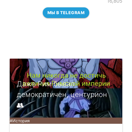
16,805
МЫ В TELEGRAM
Даже Рим бывал
демократичен, центурион
👥
#История