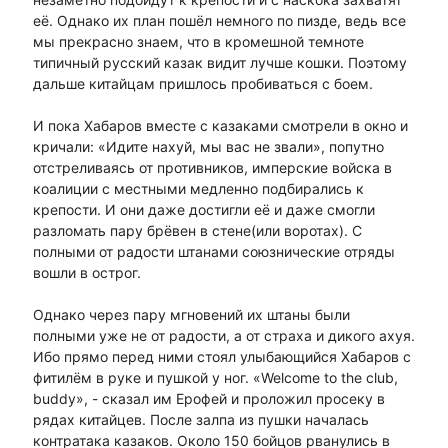
её. Однако их план пошёл немного по пизде, ведь все
мы прекрасно знаем, что в кромешной темноте
типичный русский казак видит лучше кошки. Поэтому
дальше китайцам пришлось пробиваться с боем.
И пока Хабаров вместе с казаками смотрели в окно и
кричали: «Идите нахуй, мы вас не звали», попутно
отстреливаясь от противников, имперские войска в
коалиции с местными медленно подбирались к
крепости. И они даже достигли её и даже смогли
разломать пару брёвен в стене(или воротах). С
полными от радости штанами союзнические отряды
вошли в острог.
Однако через пару мгновений их штаны были
полными уже не от радости, а от страха и дикого ахуя.
Ибо прямо перед ними стоял улыбающийся Хабаров с
фитилём в руке и пушкой у ног. «Welcome to the club,
buddy», - сказал им Ерофей и проложил просеку в
рядах китайцев. После залпа из пушки началась
контратака казаков. Около 150 бойцов рванулись в