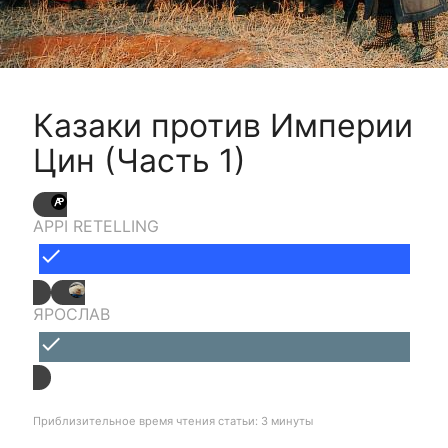
Казаки против Империи
Цин (Часть 1)
APPI RETELLING
done
ЯРОСЛАВ
done
Приблизительное время чтения статьи: 3 минуты