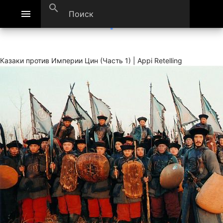
search
menu
Казаки против Империи Цин (Часть 1) | Appi Retelling