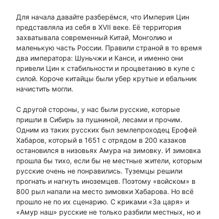
Для начала давайте разберёмся, что Империя Цин
представляла из себя в XVII веке. Её территория
захватывала современный Китай, Монголию и
маленькую часть России. Правили страной в то время
два императора: Шуньчжи и Канси, и именно они
привели Цин к стабильности и процветанию в купе с
силой. Короче китайцы были убер крутые и ебальник
начистить могли.
С другой стороны, у нас были русские, которые
пришли в Сибирь за пушниной, лесами и прочим.
Одним из таких русских был землепроходец Ерофей
Хабаров, который в 1651 с отрядом в 200 казаков
остановился в низовьях Амура на зимовку. И зимовка
прошла бы тихо, если бы не местные жители, которым
русские очень не понравились. Туземцы решили
прогнать и нагнуть иноземцев. Поэтому «войском» в
800 рыл напали на место зимовки Хабарова. Но всё
прошло не по их сценарию. С криками «За царя» и
«Амур наш» русские не только разбили местных, но и