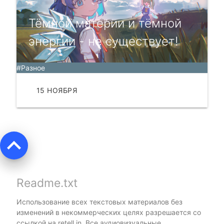
Тёмной материи и тёмной
энергии - не существует!
#Разное
15 НОЯБРЯ
ЧИТАТЬ
keyboard_arrow_up
Readme.txt
Использование всех текстовых материалов без
изменений в некоммерческих целях разрешается со
ссылкой на
retell.in
. Все аудиовизуальные