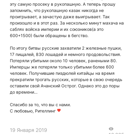
эту самую просеку в рукопашную. А теперь прошу
запомнить, что рукопашную казак никогда не
проигрывает, а зачастую даже выигрывает. Так
произошло и в этот раз. За несколько минут махача на
саблях войска империи и их союзников(а это
600+1500) были обращены в бегство.
По итогу битвы русские захватили 2 железные пушки,
17 пищалей, 830 лошадей и немного продовольствия.
Потеряли убитыми около 10 человек, ранеными 80.
Имперцы же потеряли только убитыми более 600
человек. Получившие пиздюлей китайцы на время
прекратили трогать русских, которые в свою очередь
оставили свой Ачанский Острог. Однако это до поры
до времени…
Спасибо за то, что вы с нами.
С любовью, Рителлинг
favorite
visibility
19 Января 2019