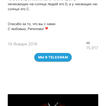
нечихающих-на-солнце людей это D, а у чихающих-на-
солнце это C.
Спасибо за то, что вы с нами.
С любовью, Рителлинг
favorite
visibility
19 Января 2019
15,917
МЫ В TELEGRAM