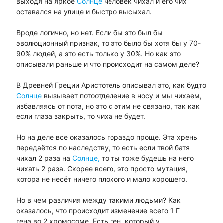
выходя на яркое
Солнце
человек чихал и его чих
оставался на улице и быстро высыхал.
Вроде логично, но нет. Если бы это был бы
эволюционный признак, то это было бы хотя бы у 70-
90% людей, а это есть только у 30%. Но как это
описывали раньше и что происходит на самом деле?
В Древней Греции Аристотель описывал это, как будто
Солнце
вызывает потоотделение в носу и мы чихаем,
избавляясь от пота, но это с этим не связано, так как
если глаза закрыть, то чиха не будет.
Но на деле все оказалось гораздо проще. Эта хрень
передаётся по наследству, то есть если твой батя
чихал 2 раза на
Солнце,
то ты тоже будешь на него
чихать 2 раза. Скорее всего, это просто мутация,
котора не несёт ничего плохого и мало хорошего.
Но в чем различия между такими людьми? Как
оказалось, что происходит изменение всего 1 Г
гена во 2 хромосоме. Есть ген, который у