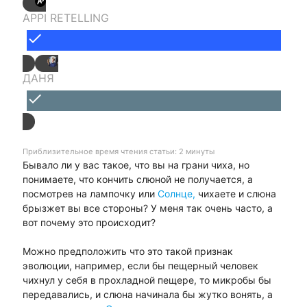
APPI RETELLING
done
ДАНЯ
done
Приблизительное время чтения статьи: 2 минуты
Бывало ли у вас такое, что вы на грани чиха, но
понимаете, что кончить слюной не получается, а
посмотрев на лампочку или
Солнце,
чихаете и слюна
брызжет вы все стороны? У меня так очень часто, а
вот почему это происходит?
Можно предположить что это такой признак
эволюции, например, если бы пещерный человек
чихнул у себя в прохладной пещере, то микробы бы
передавались, и слюна начинала бы жутко вонять, а