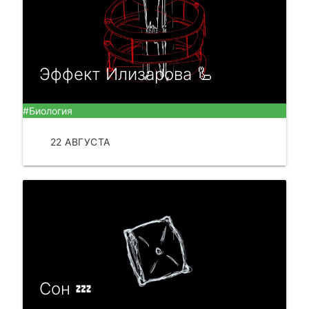
Эффект Илизарова 🦾
#Биология
22 АВГУСТА
ЧИТАТЬ
Сон 💤