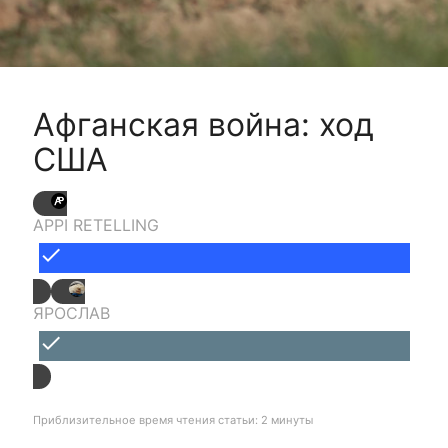
Афганская война: ход
США
APPI RETELLING
done
ЯРОСЛАВ
done
Приблизительное время чтения статьи: 2 минуты