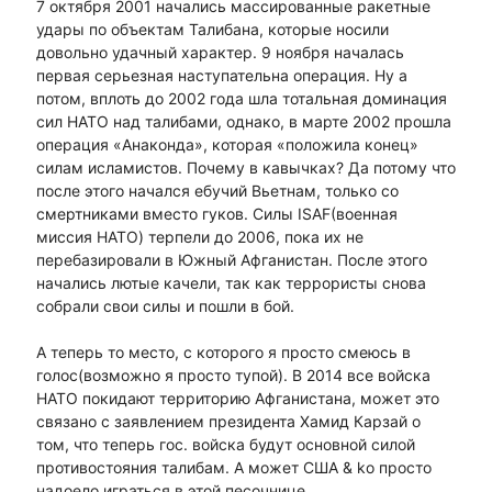
7 октября 2001 начались массированные ракетные
удары по объектам Талибана, которые носили
довольно удачный характер. 9 ноября началась
первая серьезная наступательна операция. Ну а
потом, вплоть до 2002 года шла тотальная доминация
сил НАТО над талибами, однако, в марте 2002 прошла
операция «Анаконда», которая «положила конец»
силам исламистов. Почему в кавычках? Да потому что
после этого начался ебучий Вьетнам, только со
смертниками вместо гуков. Силы ISAF(военная
миссия НАТО) терпели до 2006, пока их не
перебазировали в Южный Афганистан. После этого
начались лютые качели, так как террористы снова
собрали свои силы и пошли в бой.
А теперь то место, с которого я просто смеюсь в
голос(возможно я просто тупой). В 2014 все войска
НАТО покидают территорию Афганистана, может это
связано с заявлением президента Хамид Карзай о
том, что теперь гос. войска будут основной силой
противостояния талибам. А может США & ko просто
надоело играться в этой песочнице.