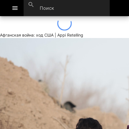
search
menu
Афганская война: ход США | Appi Retelling