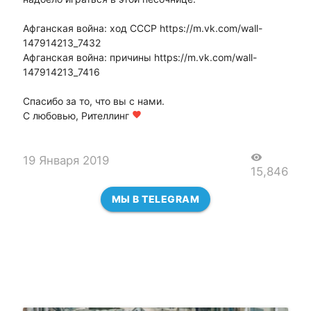
Афганская война: ход СССР https://m.vk.com/wall-
147914213_7432
Афганская война: причины https://m.vk.com/wall-
147914213_7416
Спасибо за то, что вы с нами.
С любовью, Рителлинг
favorite
visibility
19 Января 2019
15,846
МЫ В TELEGRAM