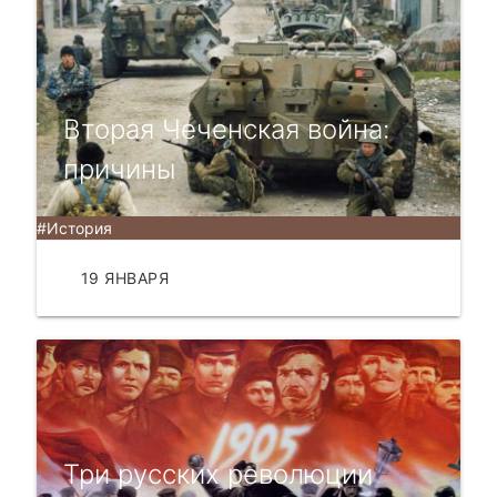
Вторая Чеченская война:
причины
#История
19 ЯНВАРЯ
ЧИТАТЬ
Три русских революции