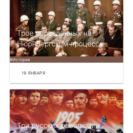
Трое оправданных на
Нюрнбергском процессе
#История
19 ЯНВАРЯ
ЧИТАТЬ
Три русских революции