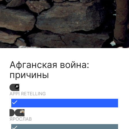
Афганская война:
причины
APPI RETELLING
done
ЯРОСЛАВ
done