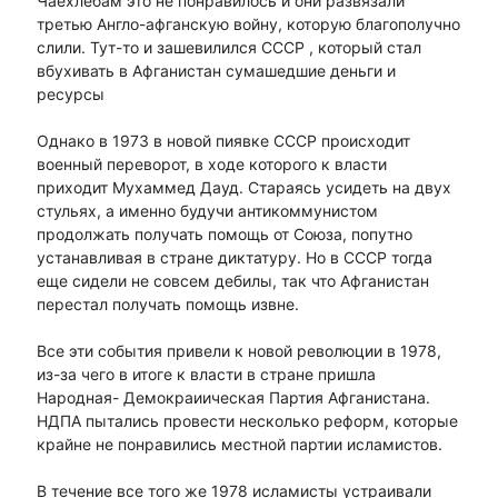
Чаехлебам это не понравилось и они развязали
третью Англо-афганскую войну, которую благополучно
слили. Тут-то и зашевилился СССР , который стал
вбухивать в Афганистан сумашедшие деньги и
ресурсы
Однако в 1973 в новой пиявке СССР происходит
военный переворот, в ходе которого к власти
приходит Мухаммед Дауд. Стараясь усидеть на двух
стульях, а именно будучи антикоммунистом
продолжать получать помощь от Союза, попутно
устанавливая в стране диктатуру. Но в СССР тогда
еще сидели не совсем дебилы, так что Афганистан
перестал получать помощь извне.
Все эти события привели к новой революции в 1978,
из-за чего в итоге к власти в стране пришла
Народная- Демокраиическая Партия Афганистана.
НДПА пытались провести несколько реформ, которые
крайне не понравились местной партии исламистов.
В течение все того же 1978 исламисты устраивали