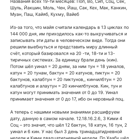
Названия всех 19-ти месяцев: Поп, Во, Сип, Соц, Сек,
Шуль, Йакшин, Моль, Чен, Йаш, Сак, Кех, Мак, Канкин,
Муан, Паш, Кайяб, Кухму, Вайеб
Из-за того, что майя считали календарь в 13 циклах по
144 000 дня, им приходилось как-то выкручиваться и
записывать эти даты в человеческом виде. Тогда они
решили выебнуться и представить миру длинный
счёт, который базировался на 20 -ти, 18-ти и 13-
тиричных системах. За единицу брали день (кин).
Потом шёл уинал = 20 дням, за ним тун = 18 уиналов,
катун = 20 тунам, бактун = 20 катунов, пиктун = 20
бактунов, калабтун = 20 пиктунов,, кинчилбтун = 20
калабтунов и алаутун = 20 кинчилбтунов. Кин, тун и
катун могут принимать значения от 0 до 19. Уинал
принимает значения от 0 до 17, ибо он неровный поц.
А теперь с нашими новыми знаниями расшифруем
дату, данную в самом начале. 12.18.16.2.6, 3 Кими 4
Соц – это значит, что шёл 12 бактун, 18 катун, 16 тун, 2
уинал и 6 кин. У нас был 3 день тринадцатидневной
недели и Кими двадцатидневной недели. По Хаабу шёл