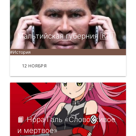
Мальтийская губерния 🇷🇺
#История
12 НОЯБРЯ
ЧИТАТЬ
📙 Нора Галь «Слово живое
и мертвое»