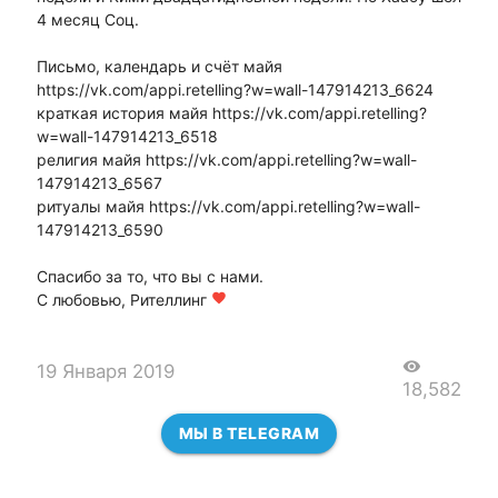
4 месяц Соц.
Письмо, календарь и счёт майя
https://vk.com/appi.retelling?w=wall-147914213_6624
краткая история майя https://vk.com/appi.retelling?
w=wall-147914213_6518
религия майя https://vk.com/appi.retelling?w=wall-
147914213_6567
ритуалы майя https://vk.com/appi.retelling?w=wall-
147914213_6590
Спасибо за то, что вы с нами.
С любовью, Рителлинг
favorite
visibility
19 Января 2019
18,582
МЫ В TELEGRAM