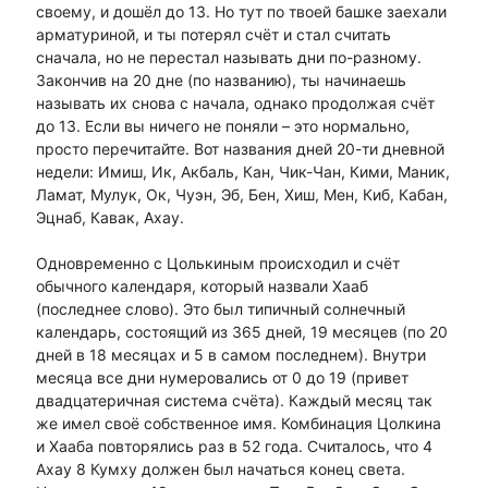
своему, и дошёл до 13. Но тут по твоей башке заехали
арматуриной, и ты потерял счёт и стал считать
сначала, но не перестал называть дни по-разному.
Закончив на 20 дне (по названию), ты начинаешь
называть их снова с начала, однако продолжая счёт
до 13. Если вы ничего не поняли – это нормально,
просто перечитайте. Вот названия дней 20-ти дневной
недели: Имиш, Ик, Акбаль, Кан, Чик-Чан, Кими, Маник,
Ламат, Мулук, Ок, Чуэн, Эб, Бен, Хиш, Мен, Киб, Кабан,
Эцнаб, Кавак, Ахау.
Одновременно с Цолькиным происходил и счёт
обычного календаря, который назвали Хааб
(последнее слово). Это был типичный солнечный
календарь, состоящий из 365 дней, 19 месяцев (по 20
дней в 18 месяцах и 5 в самом последнем). Внутри
месяца все дни нумеровались от 0 до 19 (привет
двадцатеричная система счёта). Каждый месяц так
же имел своё собственное имя. Комбинация Цолкина
и Хааба повторялись раз в 52 года. Считалось, что 4
Ахау 8 Кумху должен был начаться конец света.