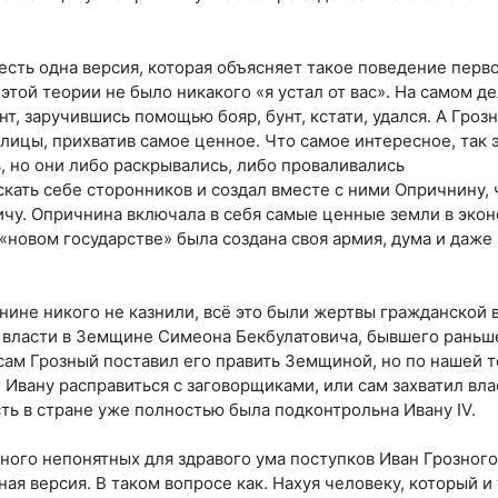
 есть одна версия, которая объясняет такое поведение перво
 этой теории не было никакого «я устал от вас». На самом д
т, заручившись помощью бояр, бунт, кстати, удался. А Грозн
лицы, прихватив самое ценное. Что самое интересное, так э
, но они либо раскрывались, либо проваливались
скать себе сторонников и создал вместе с ними Опричнину, 
чу. Опричнина включала в себя самые ценные земли в эко
 «новом государстве» была создана своя армия, дума и даж
нине никого не казнили, всё это были жертвы гражданской 
к власти в Земщине Симеона Бекбулатовича, бывшего раньш
ам Грозный поставил его править Земщиной, но по нашей т
Ивану расправиться с заговорщиками, или сам захватил влас
сть в стране уже полностью была подконтрольна Ивану IV.
много непонятных для здравого ума поступков Иван Грозного
ная версия. В таком вопросе как. Нахуя человеку, который и 