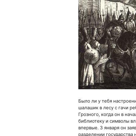
Было ли у тебя настроени
шалашик в лесу с гачи р
Грозного, когда он в нач
библиотеку и символы вл
впервые. 3 января он зая
разделении государства 