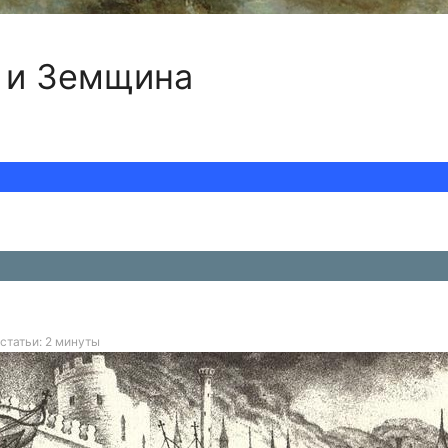
 и Земщина
статьи: 2 минуты