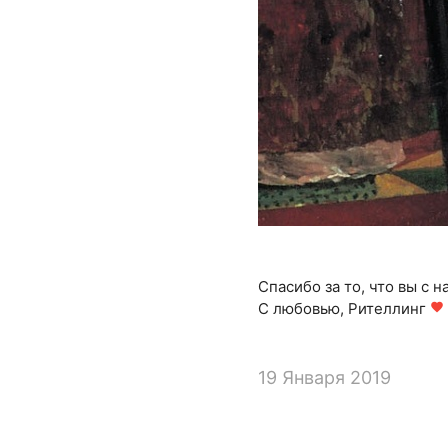
Спасибо за то, что вы с н
С любовью, Рителлинг
favorite
19 Января 2019