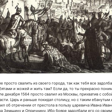
е просто свалить из своего города, так как тебя все задолб
ебятами и жожей и жить там? Если да, то ты прекрасно пони
але декабря 1564 просто свалил из Москвы, прихватив с собой
асти. Царь и раньше покидал столицу, но с таким ебануты
вил об отречении от престола в пользу царевича Ивана Иван
на Земщину и Опричнину. Ибо бояре задолбали его со свои