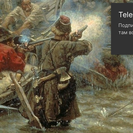
Tel
Подпи
там в