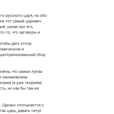
го русского царя, но обо
еле тот самый царевич
ый, узнав про это,
то то, что заговоры и
чтобы дать отпор
номическом и
е централизованный сбор
войны. Но самые лулзы
е касимовским
еории (а уже теориям)
ть, но как бы там не
. Однако спотыкается о
так царь, давать титул