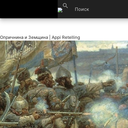
search
Опричнина и Земщина | Appi Retelling