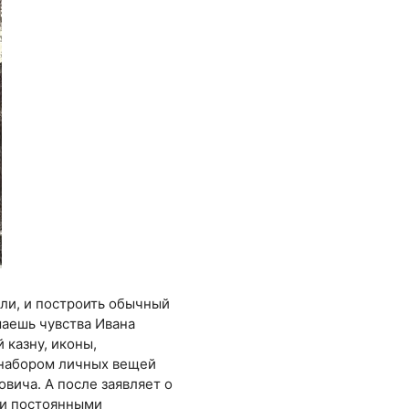
али, и построить обычный
маешь чувства Ивана
 казну, иконы,
м набором личных вещей
овича. А после заявляет о
ми постоянными