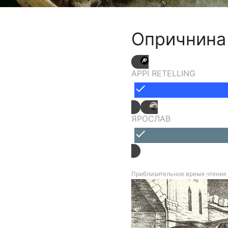
Опричнина
APPI RETELLING
done
ЯРОСЛАВ
done
Приблизительное время чтения 