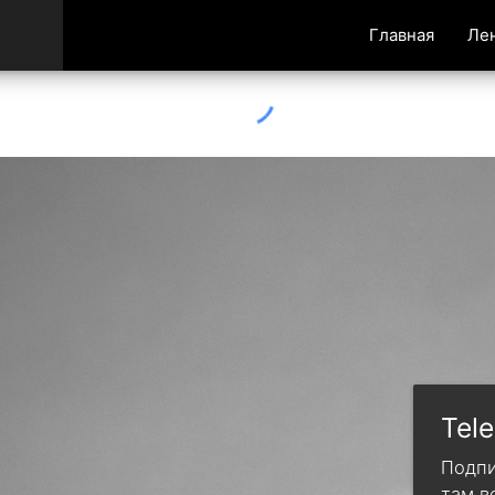
Главная
Ле
Tel
Подпи
там в