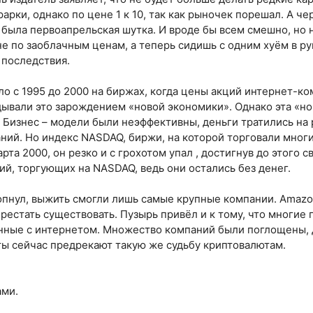
арки, однако по цене 1 к 10, так как рыночек порешал. А ч
о была первоапрельская шутка. И вроде бы всем смешно, но н
е по заоблачным ценам, а теперь сидишь с одним хуём в ру
 последствия.
о с 1995 до 2000 на биржах, когда цены акций интернет-ко
вдывали это зарождением «новой экономики». Однако эта «н
. Бизнес – модели были неэффективны, деньги тратились на 
ний. Но индекс NASDAQ, биржи, на которой торговали многие
арта 2000, он резко и с грохотом упал , достигнув до этого 
ий, торгующих на NASDAQ, ведь они остались без денег.
опнул, выжить смогли лишь самые крупные компании. Amazon
рестать существовать. Пузырь привёл и к тому, что многие
анные с интернетом. Множество компаний были поглощены, 
ы сейчас предрекают такую же судьбу криптовалютам.
ами.