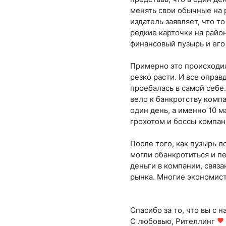
менять свои обычные на р
издатель заявляет, что т
редкие карточки на район
финансовый пузырь и его
Примерно это происходил
резко расти. И все опра
проебалась в самой себе
вело к банкротству компа
один день, а именно 10 м
грохотом и боссы компан
После того, как пузырь л
могли обанкротиться и пе
деньги в компании, связ
рынка. Многие экономист
Спасибо за то, что вы с н
С любовью, Рителлинг
favorite