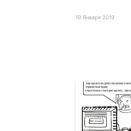
19 Января 2019
Как СССР чут
создал интер
🤖