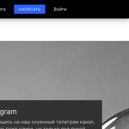
нта
Войти
НАПИСАТЬ
egram
шись на наш охуенный телеграм канал,
се тоже самое, но только под рукой