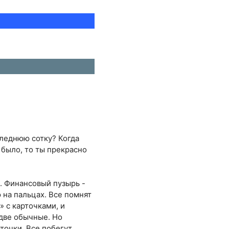
следнюю сотку? Когда
 было, то ты прекрасно
ь. Финансовый пузырь -
 на пальцах. Все помнят
 с карточками, и
 две обычные. Но
рточки. Все побегут