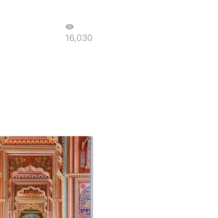
visibility
16,030