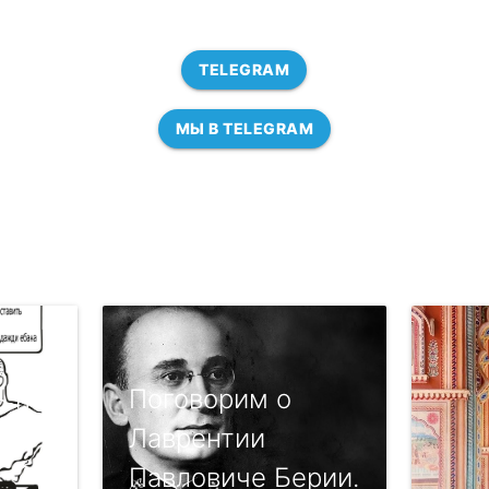
TELEGRAM
МЫ В TELEGRAM
ь не
Поговорим о
нет
Лаврентии
Павловиче Берии.