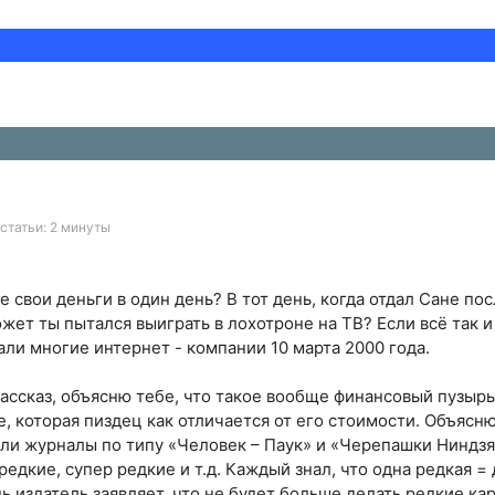
статьи: 2 минуты
е свои деньги в один день? В тот день, когда отдал Сане по
ет ты пытался выиграть в лохотроне на ТВ? Если всё так и
али многие интернет - компании 10 марта 2000 года.
рассказ, объясню тебе, что такое вообще финансовый пузыр
, которая пиздец как отличается от его стоимости. Объясню
или журналы по типу «Человек – Паук» и «Черепашки Ниндзя»
едкие, супер редкие и т.д. Каждый знал, что одна редкая =
нь издатель заявляет, что не будет больше делать редкие ка