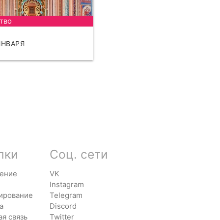
тво
ЯНВАРЯ
ЧИТАТЬ
лки
Соц. сети
ение
VK
Instagram
ирование
Telegram
а
Discord
ая связь
Twitter