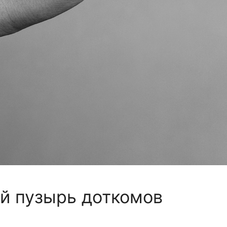
й пузырь доткомов