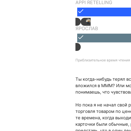
APPI RETELLING
done
ЯРОСЛАВ
done
Приблизительное время чтения 
Ты когда-нибудь терял вс
вложился в МММ? Или мож
понимаешь, что чувствов
Но пока я не начал свой 
торговля товаром по цене
те времена, когда выход
карточки были обычные, р
представь, что в один де