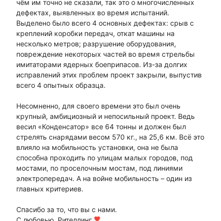
чём им точно не сказали, так это о многочисленных
дефектах, выявленных во время испытаний.
Выделено было всего 4 основных дефектах: срыв с
креплений коробки передач, откат машины на
несколько метров; разрушение оборудования,
повреждение некоторых частей во время стрельбы
имитаторами ядерных боеприпасов. Из-за долгих
исправлений этих проблем проект закрыли, выпустив
всего 4 опытных образца.
Несомненно, для своего времени это был очень
крупный, амбициозный и непосильный проект. Ведь
весил «Конденсатор» все 64 тонны и должен был
стрелять снарядами весом 570 кг., на 25,6 км. Всё это
влияло на мобильность установки, она не была
способна проходить по улицам малых городов, под
мостами, по проселочным мостам, под линиями
электропередач. А на войне мобильность – один из
главных критериев.
Спасибо за то, что вы с нами.
С любовью, Рителлинг
favorite