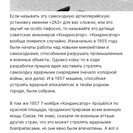
Если называть эту самоходную артиллерийскую
установку именем «2А3» для вас сложно, или это
звучит не особо пафосно, то называйте это детище
советских инженеров «Конденсатор». «Конденсатор»
вообще появился случайно. Изначально в 1955 году
были начаты работы над новыми миномётами и
самоходками, способными разрушать промышленные
и военные объекты. Однако кому-то в ходе
разработки пришла идея заставить стрелять
самоходку ядерными снарядами (начало холодной
войны, все дела). И в 1957 машина, способная
устроить ядерный апокалипсис в твоём родном
городе, была собрана.
В том же 1957 7 ноября «Конденсатор» прошёлся по
красной площади, продемонстрировав всем военную
мощь Союза. Не знаю, сказали ли военным атташе
других стран, что это может стрелять ядерными
боеприпасами, но они явно были впечатлены. А вот о