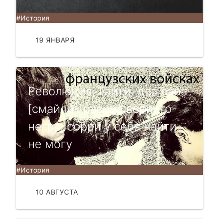
#История
19 ЯНВАРЯ
ЧИТАТЬ
Революция, Гаити, два раба
[смайлик расово верного
негра, сорри у себя найти
не могу
#История
10 АВГУСТА
ЧИТАТЬ