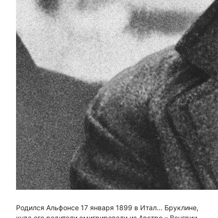
Родился Альфонсе 17 января 1899 в Итал… Бруклине,
куда его родители эмигрировали из Австро – Венгрии,