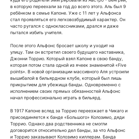
в которую переехали за год до всего этого. Аль был 9
ребёнком в семье Капоне. Уже с 11 лет у Альфонса
стал проявляться его легковозбудимый характер. Он
часто ругался с одноклассниками, дрался и даже
пытался избить учителя.
После этого Альфонс бросает школу и уходит на
улицу. Там он встретил своего будущего наставника,
Джонни Торрио. Который взял Капоне в свою банду,
которая потом стала одной из ячеек знаменитой «Five
points». В новой организации массивного Аля устроили
вышибалой в бильярдном клубе, который был лишь
прикрытием для убежища банды. Одновременно с
исполнением своих прямых обязанностей Альфонс
начал профессионально играть в бильярд.
В 1917 Капоне вслед за Торрио переезжает в Чикаго и
присоединяется к банде «Большого» Колозимо, дяди
Торрио. Однако два родственника не смогли
договорится относительно дел банды, за что Альфонс
и Торрио заказывают Колозимо киллерам. Банда