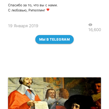
Спасибо за то, что вы с нами.
С любовью, Рителлинг
favorite
visibility
19 Января 2019
16,600
МЫ В TELEGRAM