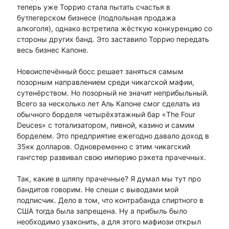
теперь уже Торрио стала пытать счастья в
бутлегерском бизнесе (подпольная продажа
алкоголя), однако встретила жёсткую конкуренцию со
стороны других банд. Это заставило Торрио передать
весь бизнес Капоне.
Новоиспечённый босс решает заняться самым
позорным направлением среди чикагской мафии,
сутенёрством. Но позорный не значит неприбыльный.
Всего за несколько лет Аль Капоне смог сделать из
обычного борделя четырёхэтажный бар «The Four
Deuces» с тотализатором, пивной, казино и самим
борделем. Это предприятие ежегодно давало доход в
35кк долларов. Одновременно с этим чикагский
гангстер развивал свою империю рэкета прачечных.
Так, какие в шляпу прачечные? Я думал мы тут про
бандитов говорим. Не спеши с выводами мой
подписчик. Дело в том, что контрабанда спиртного в
США тогда была запрещена. Ну а прибыль было
необходимо узаконить, а для этого мафиози открыл