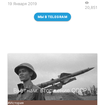
visibility
19 Января 2019
20,851
МЫ В TELEGRAM
Вьетнам: вторжение СССР
#История