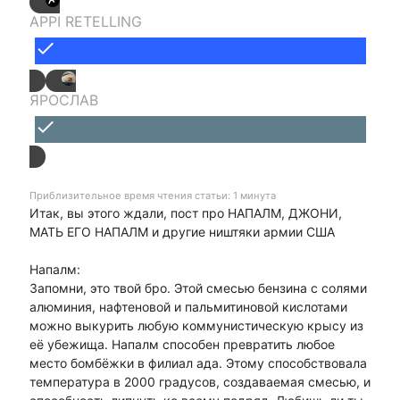
APPI RETELLING
done
ЯРОСЛАВ
done
Приблизительное время чтения статьи: 1 минута
Итак, вы этого ждали, пост про НАПАЛМ, ДЖОНИ,
МАТЬ ЕГО НАПАЛМ и другие ништяки армии США
Напалм:
Запомни, это твой бро. Этой смесью бензина с солями
алюминия, нафтеновой и пальмитиновой кислотами
можно выкурить любую коммунистическую крысу из
её убежища. Напалм способен превратить любое
место бомбёжки в филиал ада. Этому способствовала
температура в 2000 градусов, создаваемая смесью, и