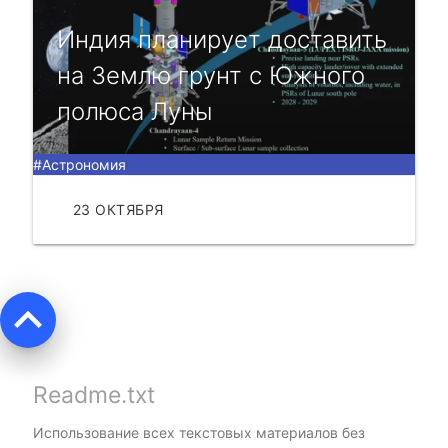
Индия планирует доставить
на Землю грунт с Южного
полюса Луны
#Астрономия
23 ОКТЯБРЯ
ЧИТАТЬ
keyboard_arrow_up
Readme.txt
Использование всех текстовых материалов без