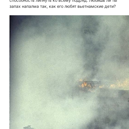
способность липнуть ко всему подряд. Любишь ли ты
запах напалма так, как его любят вьетнамские дети?