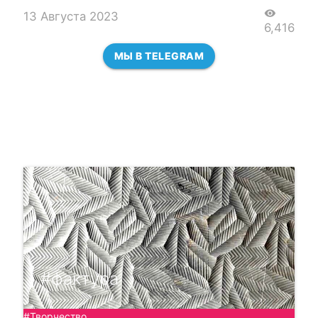
visibility
13 Августа 2023
6,416
МЫ В TELEGRAM
#фактура
#Творчество