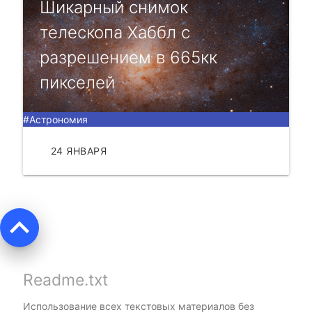
Шикарный снимок
телескопа Хаббл с
разрешением в 665кк
пикселей
#Астрономия
24 ЯНВАРЯ
ЧИТАТЬ
keyboard_arrow_up
Readme.txt
Использование всех текстовых материалов без