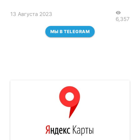
visibility
13 Августа 2023
6,357
МЫ В TELEGRAM
Сбой в работе «Яндекс
Карт»