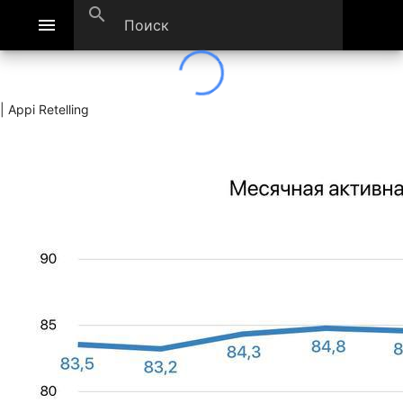
search
menu
| Appi Retelling