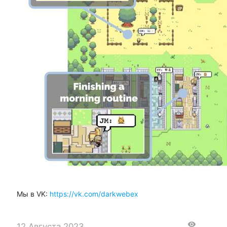
Мы в VK:
https://vk.com/darkwebex
visibility
12 Августа 2023