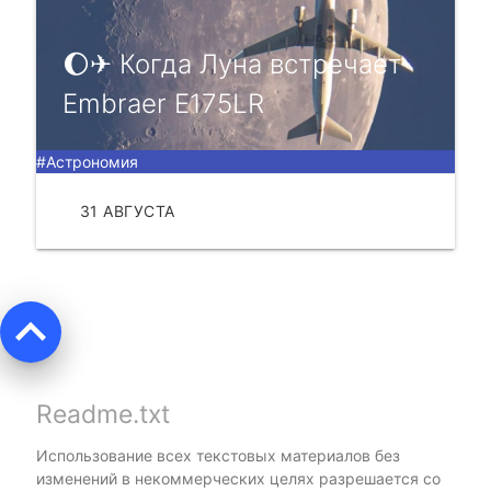
🌔✈ Когдa Лунa встpeчaeт
Embraer E175LR
#Астрономия
31 АВГУСТА
ЧИТАТЬ
keyboard_arrow_up
Readme.txt
Использование всех текстовых материалов без
изменений в некоммерческих целях разрешается со