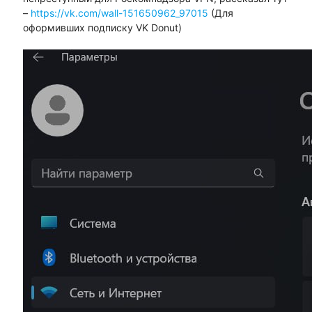
–
https://vk.com/wall-151650962_97015
(Для
оформивших подписку VK Donut)