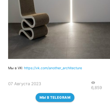
Мы в VK:
https://vk.com/another_architecture
visibility
07 Августа 2023
6,859
МЫ В TELEGRAM