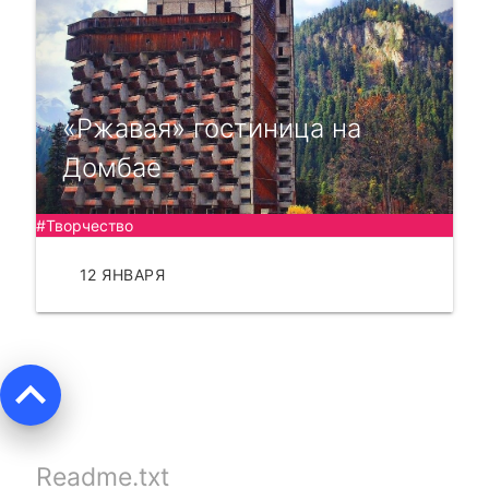
«Ржавая» гостиница на
Домбае
#Творчество
12 ЯНВАРЯ
ЧИТАТЬ
keyboard_arrow_up
Readme.txt