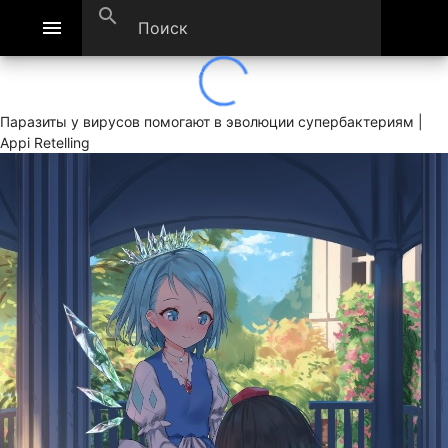
search
menu
Паразиты у вирусов помогают в эволюции супербактериям |
Appi Retelling