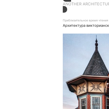
ANOTHER ARCHITECTU
Приблизительное время чтения 
Архитектура викторианск