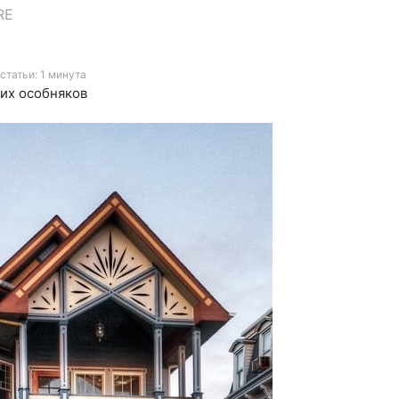
RE
статьи: 1 минута
их особняков