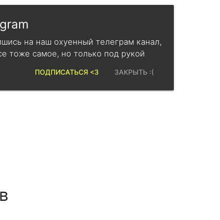
egram
шись на наш охуенный телеграм канал,
се тоже самое, но только под рукой
ПОДПИСАТЬСЯ <3
ЗАКРЫТЬ :(
в