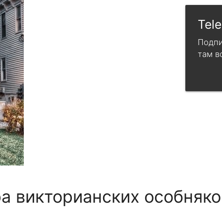
Tel
Подпи
там в
а викторианских особняко