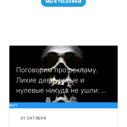
МЫ В TELEGRAM
Поговорим про рекламу.
Лихие девяностые и
нулевые никуда не ушли: ...
#ИТ
01 ОКТЯБРЯ
ЧИТАТЬ