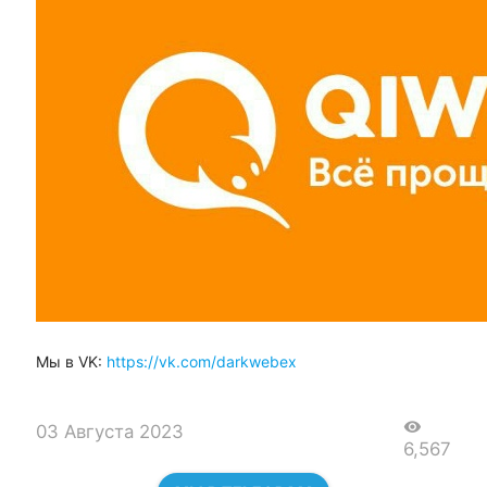
Мы в VK:
https://vk.com/darkwebex
visibility
03 Августа 2023
6,567