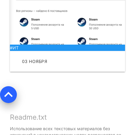
#ИТ
03 НОЯБРЯ
ЧИТАТЬ
keyboard_arrow_up
Readme.txt
Использование всех текстовых материалов без
изменений в некоммерческих целях разрешается со