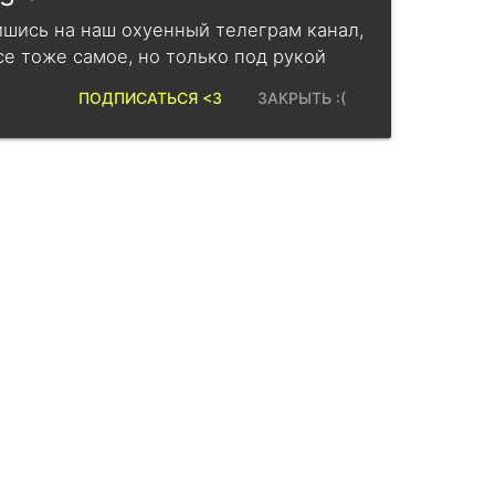
шись на наш охуенный телеграм канал,
се тоже самое, но только под рукой
ПОДПИСАТЬСЯ <3
ЗАКРЫТЬ :(