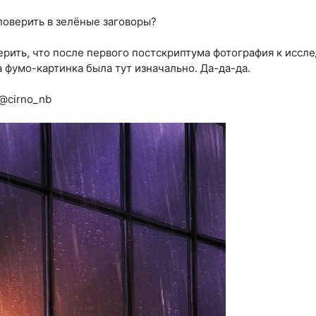
 поверить в зелёные заговоры?
верить, что после первого постскриптума фотография к иссл
а фумо-картинка была тут изначально. Да-да-да.
y@cirno_nb