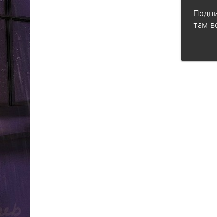
Подпи
там в