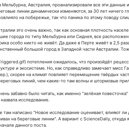
 Мельбурна, Австралия, проанализировали все эти данные и
ереговые линии динамически изменяются, за 30 лет ничего г
 повлияло на побережье, так что паника по этому поводу сл
стралии это очень важно, так как основная плотность насел
шие города по типу Мельбурна или Сиднея, все расположе
ика особо никто не живёт. Да даже в Перте живёт в 2,5 ра
динственный большой город в Западной части Австралии. Тож
Triggered.gif) потепления ожидалось, что произойдёт рецес
ктуре и экосистеме. Но, как справедливо замечает мисс Ган
пер.), скорее на климат повлияет перемещение твёрдых част
ереговых линий, чем какие-то там волны и штормовые при
очень забавно было читать, как именно "зелёная повесточка"
) назвала исследование.
е там написано "Новое исследование оценивает, влияют л
вах на береговые линии". А вариант с ScienceDaily, откуда 
ачале данного поста.