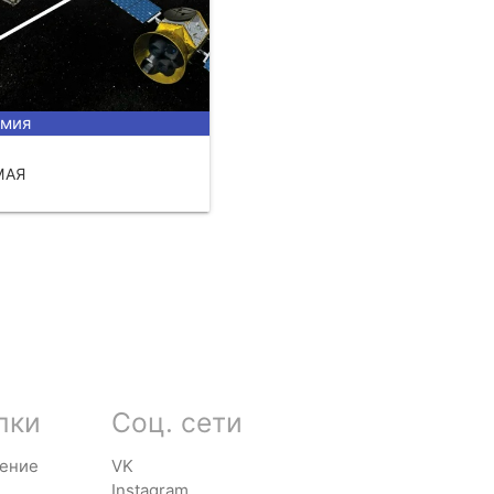
омия
МАЯ
ЧИТАТЬ
лки
Соц. сети
ение
VK
Instagram