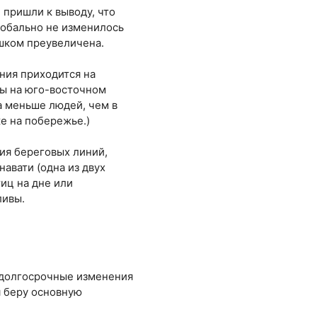
 пришли к выводу, что
лобально не изменилось
ишком преувеличена.
ения приходится на
ны на юго-восточном
за меньше людей, чем в
е на побережье.)
сия береговых линий,
авати (одна из двух
иц на дне или
ливы.
и долгосрочные изменения
я беру основную