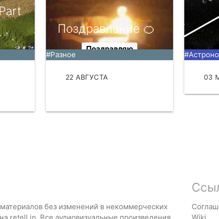
Part
Поздравление 🍊
#Разное
#Астрон
22 АВГУСТА
03 
ЧИТАТЬ
Ссы
 материалов без изменений в некоммерческих
Соглаш
 на
retell.in
. Все аудиовизуальные произведения
Wiki