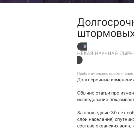
Долгосрочн
штормовых 
НЕКАЯ НАУЧНАЯ СЫР
Приблизительное время чтения 
Долгосрочные изменения 
Обычно статьи про измене
исследование показывает
За прошедшие 30 лет соб
слои населения) спутник
составе океанских волн,