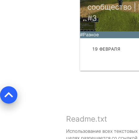
сообщество | 
#3
#Разное
19 ФЕВРАЛЯ
ЧИТАТЬ
keyboard_arrow_up
Readme.txt
Использование всех текстовых
целях разрешается со ссылкой