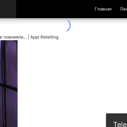
Главная
Ле
овлияли... | Appi Retelling
Tel