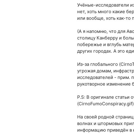
Учёные-исследователи из
нет, хоть много какие б
или вообще, хоть как-то
(А я напомню, что для Ав
столицу Канберру и боль
побережье и вглубь матер
других городах. А это е
Из-за глобального (Cirno
угрожая домам, инфрастру
исследователей - прим. 
рукотворное изменение б
P.S: В оригинале статьи 
(CirnoFumoConspiracy.gif
На своей родной страниц
волнах и штормовых прили
информацию приведён в н