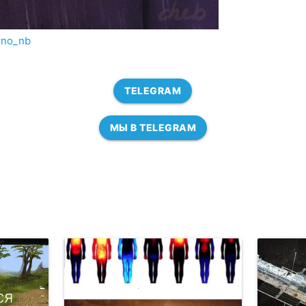
irno_nb
TELEGRAM
МЫ В TELEGRAM
ся