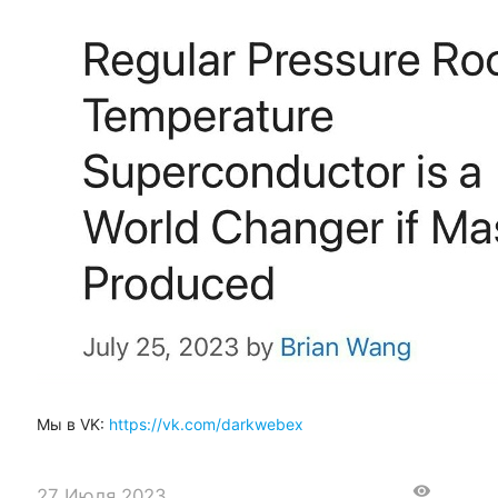
Мы в VK:
https://vk.com/darkwebex
visibility
27 Июля 2023