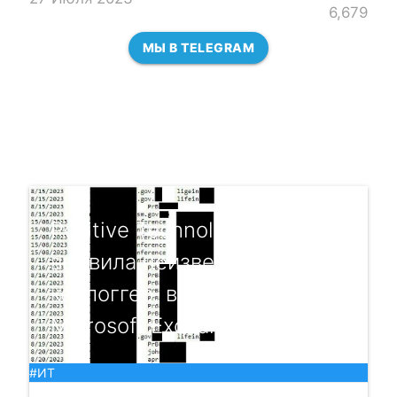
6,679
МЫ В TELEGRAM
Positive Technologies
выявила неизвестный
кейлоггер, встроенный в
Microsoft Exchan...
#ИТ