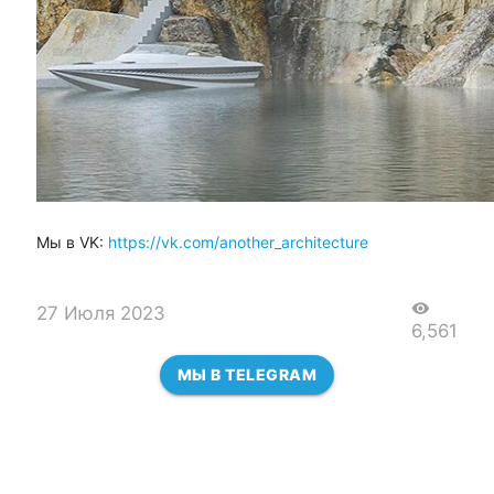
Мы в VK:
https://vk.com/another_architecture
visibility
27 Июля 2023
6,561
МЫ В TELEGRAM