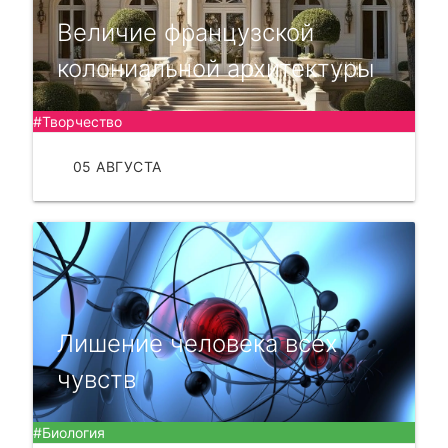
Величие французской
колониальной архитектуры
#Творчество
05 АВГУСТА
ЧИТАТЬ
Лишение человека всех
чувств
#Биология