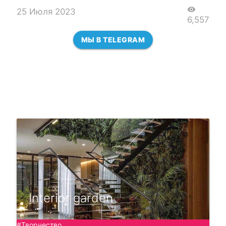
visibility
25 Июля 2023
6,557
МЫ В TELEGRAM
Interior garden
#Творчество