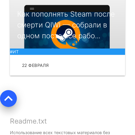
Как пополнять Steam после
смерти QIWI — собрали в
одном посте все рабо...
#ИТ
22 ФЕВРАЛЯ
ЧИТАТЬ
keyboard_arrow_up
Readme.txt
Использование всех текстовых материалов без