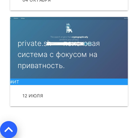
private.sh — поисковая
система с фокусом на
приватность.
#ИТ
12 ИЮЛЯ
ЧИТАТЬ
keyboard_arrow_up