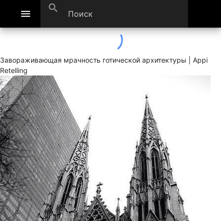
search
menu
Завораживающая мрачность готической архитектуры | Appi
Retelling