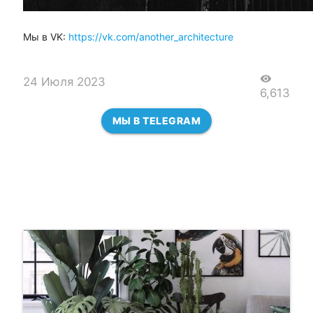
Мы в VK:
https://vk.com/another_architecture
visibility
24 Июля 2023
6,613
МЫ В TELEGRAM