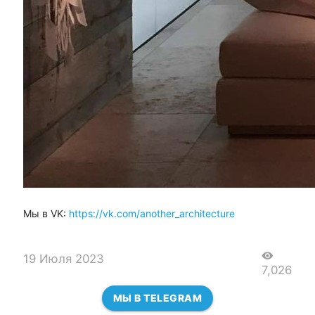
Мы в VK:
https://vk.com/another_architecture
visibility
19 Июля 2023
7,026
МЫ В TELEGRAM