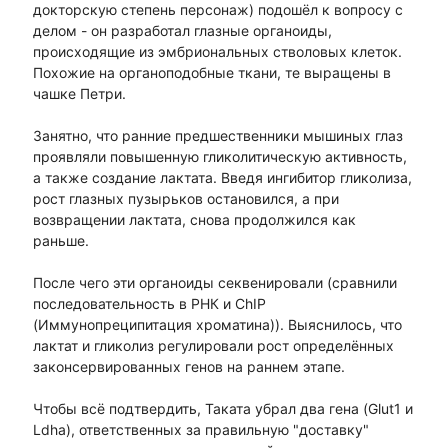
докторскую степень персонаж) подошёл к вопросу с
делом - он разработал глазные органоиды,
происходящие из эмбриональных стволовых клеток.
Похожие на органоподобные ткани, те выращены в
чашке Петри.
Занятно, что ранние предшественники мышиных глаз
проявляли повышенную гликолитическую активность,
а также создание лактата. Введя ингибитор гликолиза,
рост глазных пузырьков остановился, а при
возвращении лактата, снова продолжился как
раньше.
После чего эти органоиды секвенировали (сравнили
последовательность в РНК и ChIP
(Иммунопреципитация хроматина)). Выяснилось, что
лактат и гликолиз регулировали рост определённых
законсервированных генов на раннем этапе.
Чтобы всё подтвердить, Таката убрал два гена (Glut1 и
Ldha), ответственных за правильную "доставку"