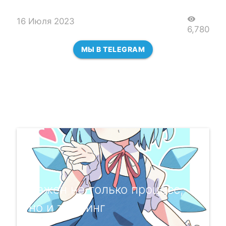
visibility
16 Июля 2023
6,780
МЫ В TELEGRAM
Важен не только процесс,
но и тайминг