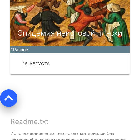
Эпидемия неистовой пляски
#Разное
15 АВГУСТА
ЧИТАТЬ
keyboard_arrow_up
Readme.txt
Использование всех текстовых материалов без
изменений в некоммерческих целях разрешается со