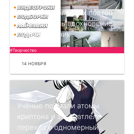
Подборка полезных постов
👇Если ищешь вдохновение
создавать уник...
#Творчество
14 НОЯБРЯ
ЧИТАТЬ
Учёные поймали атомы
криптона и запечатлели
переход в одномерный...