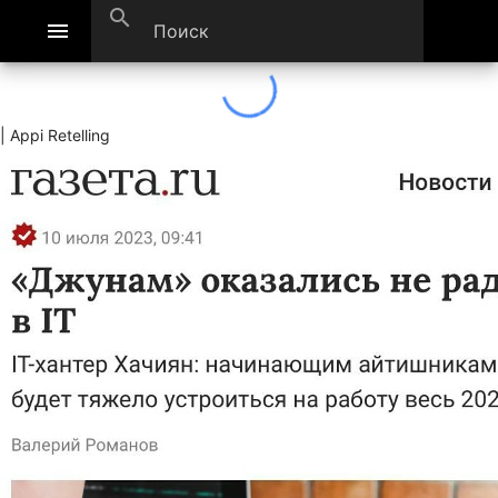
search
menu
| Appi Retelling