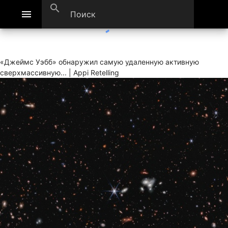
search
menu
«Джеймс Уэбб» обнаружил самую удаленную активную
сверхмассивную... | Appi Retelling