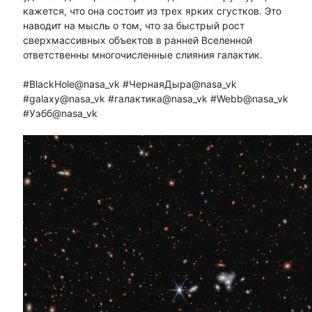
кажется, что она состоит из трех ярких сгустков. Это
наводит на мысль о том, что за быстрый рост
сверхмассивных объектов в ранней Вселенной
ответственны многочисленные слияния галактик.
#BlackHole@nasa_vk #ЧернаяДыра@nasa_vk
#galaxy@nasa_vk #галактика@nasa_vk #Webb@nasa_vk
#Уэбб@nasa_vk