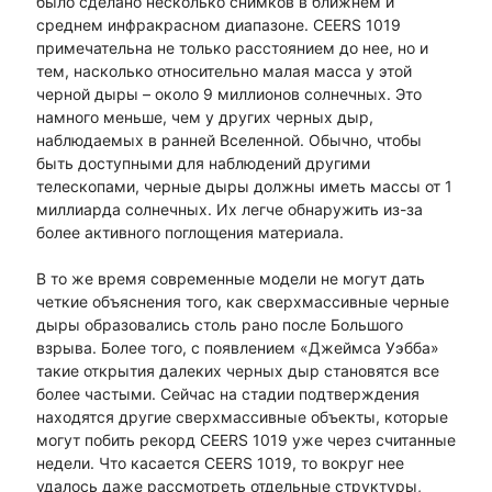
было сделано несколько снимков в ближнем и
среднем инфракрасном диапазоне. CEERS 1019
примечательна не только расстоянием до нее, но и
тем, насколько относительно малая масса у этой
черной дыры – около 9 миллионов солнечных. Это
намного меньше, чем у других черных дыр,
наблюдаемых в ранней Вселенной. Обычно, чтобы
быть доступными для наблюдений другими
телескопами, черные дыры должны иметь массы от 1
миллиарда солнечных. Их легче обнаружить из-за
более активного поглощения материала.
В то же время современные модели не могут дать
четкие объяснения того, как сверхмассивные черные
дыры образовались столь рано после Большого
взрыва. Более того, с появлением «Джеймса Уэбба»
такие открытия далеких черных дыр становятся все
более частыми. Сейчас на стадии подтверждения
находятся другие сверхмассивные объекты, которые
могут побить рекорд CEERS 1019 уже через считанные
недели. Что касается CEERS 1019, то вокруг нее
удалось даже рассмотреть отдельные структуры,