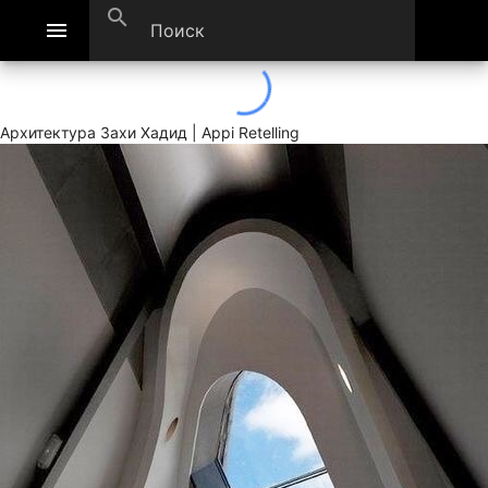
search
menu
Архитектура Захи Хадид | Appi Retelling