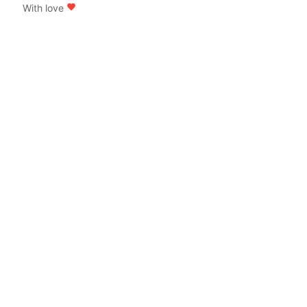
With love
favorite