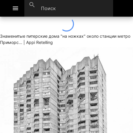
search
menu
Знаменитые питерские дома "на ножках" около станции метро
Приморс... | Appi Retelling