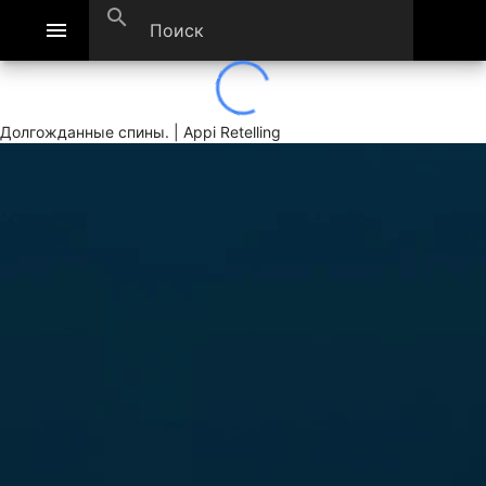
search
menu
Долгожданные спины. | Appi Retelling