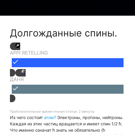
Долгожданные спины.
APPI RETELLING
done
ДАНЯ
done
Приблизительное время чтения статьи: 2 минуты
Из чего состоит
атом?
Электроны, протоны, нейтроны.
Каждая из этих частиц вращается и имеет спин 1/2 ħ.
Что именно означат ħ знать не обязательно (ħ