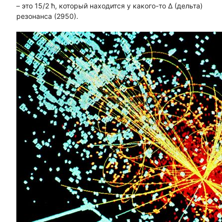
– это 15/2 ħ, который находится у какого-то Δ (дельта)
резонанса (2950).