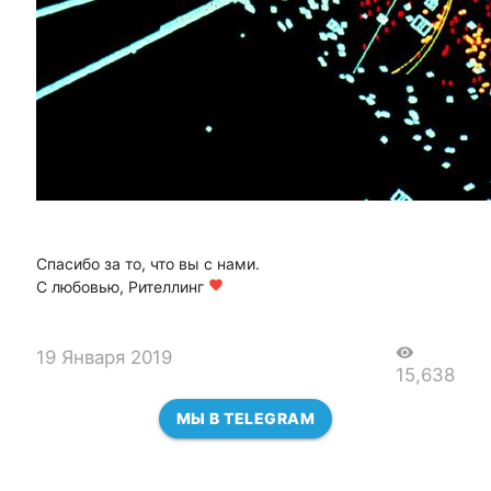
Спасибо за то, что вы с нами.
С любовью, Рителлинг
favorite
visibility
19 Января 2019
15,638
МЫ В TELEGRAM