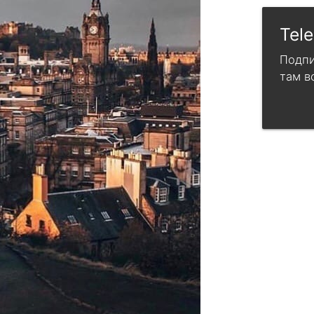
Tel
Подпи
там в