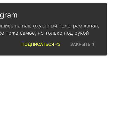
egram
шись на наш охуенный телеграм канал,
се тоже самое, но только под рукой
ПОДПИСАТЬСЯ <3
ЗАКРЫТЬ :(