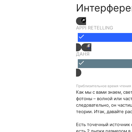
Интерфере
APPI RETELLING
done
ДАНЯ
done
Приблизительное время чтения 
Как мы с вами знаем, све
фотоны – волной или час
следовательно, он части
теории. Итак, давайте ра
Есть точечный источник с
есть 2 дырки размером в