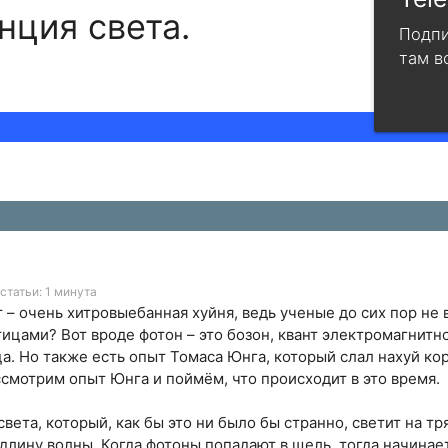
нция света.
Подпи
там в
статьи: 1 минута
т – очень хитровыебанная хуйня, ведь ученые до сих пор не
тицами? Вот вроде фотон – это бозон, квант электромагнитн
ца. Но также есть опыт Томаса Юнга, который слал нахуй ко
ссмотрим опыт Юнга и поймём, что происходит в это время.
вета, который, как бы это ни было бы странно, светит на тря
 длину волны. Когда фотоны попадают в щель, тогда начинае