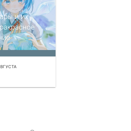
ары и их
ракрасное
ние
АВГУСТА
АТЬ