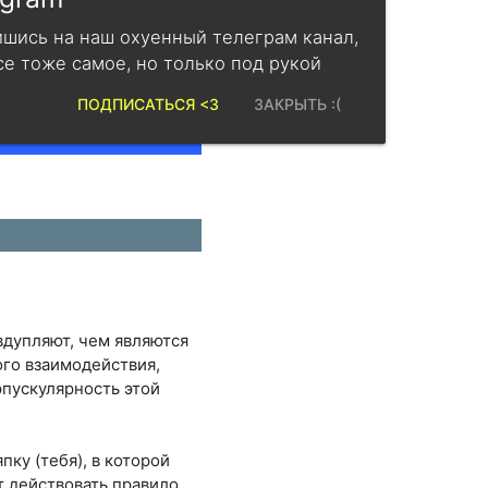
шись на наш охуенный телеграм канал,
се тоже самое, но только под рукой
ПОДПИСАТЬСЯ <3
ЗАКРЫТЬ :(
 вдупляют, чем являются
ого взаимодействия,
рпускулярность этой
пку (тебя), в которой
т действовать правило