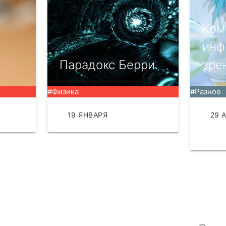
Ком
инф
Парадокс Берри.
зре
#Физика
#Разное
АТЬ
19 ЯНВАРЯ
ЧИТАТЬ
29 
ЧИТ