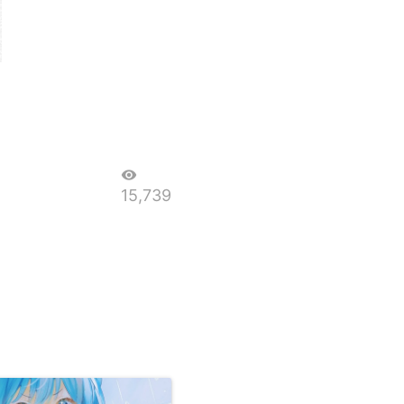
visibility
15,739