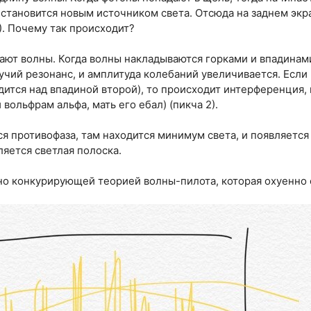
 становится новым источником света. Отсюда на заднем экр
1). Почему так происходит?
тают волны. Когда волны накладываются горками и впадинами
бучий резонанс, и амплитуда колебаний увеличивается. Если
ится над впадиной второй), то происходит интерференция, и
 вольфрам альфа, мать его ебал) (пикча 2).
тся противофаза, там находится минимум света, и появляется
ляется светлая полоска.
но конкурирующей теорией волны-пилота, которая охуенно с