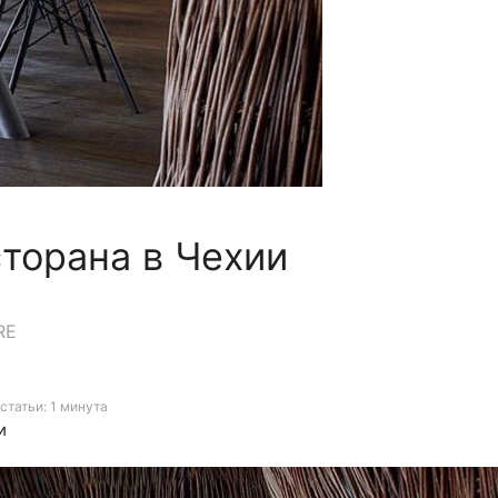
торана в Чехии
RE
статьи: 1 минута
и