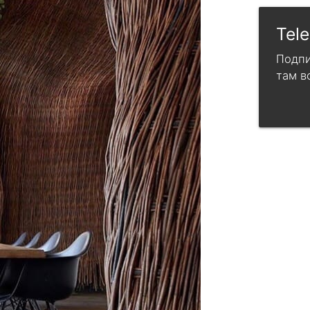
Tel
Подпи
там в