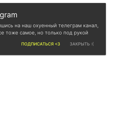
egram
шись на наш охуенный телеграм канал,
се тоже самое, но только под рукой
ПОДПИСАТЬСЯ <3
ЗАКРЫТЬ :(