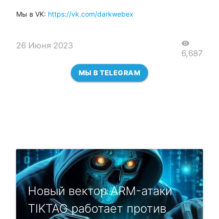
Мы в VK:
https://vk.com/darkwebex
visibility
26 Июня 2023
6,687
МЫ В TELEGRAM
Новый вектор ARM-атаки
TIKTAG работает против