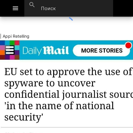
search
menu
| Appi Retelling