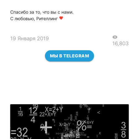
Спасибо за то, что вы с нами.
С любовью, Рителлинг
favorite
visibility
19 Января 2019
16,803
МЫ В TELEGRAM