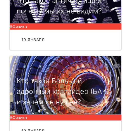
Что такое античастица и
почему мы их не видим?
#Физика
19 ЯНВАРЯ
ЧИТАТЬ
Кто такой Большой
адронный коллайдер (БАК)
и зачем он нужен?
#Физика
19 ЯНВАРЯ
ЧИТАТЬ