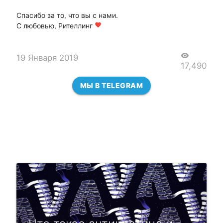
Спасибо за то, что вы с нами.
С любовью, Рителлинг
favorite
visibility
19 Января 2019
17,490
МЫ В TELEGRAM