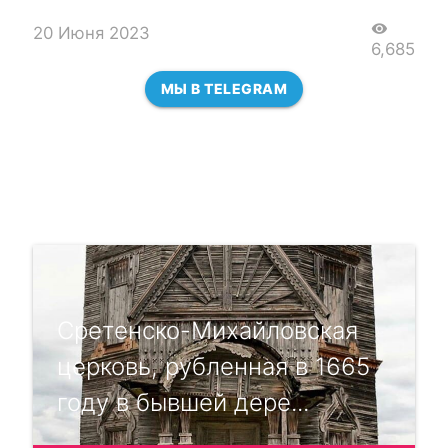
visibility
20 Июня 2023
6,685
МЫ В TELEGRAM
Сретенско-Михайловская
церковь, рубленная в 1665
году в бывшей дере...