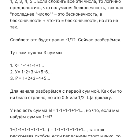
1, 2, 3, 4, 5... Если сложить все эти числа, то логично
предположить, что получится бесконечность, так как
"последнее "число"" – это бесконечность, а
бесконечность + что-то = бесконечность, но это не
так.
Спойлер: это будет равно -1/12. Сейчас разберёмся.
Тут нам нужны 3 суммы:
1. Х= 1-1+1-1+1...
2. У= 1-2+3-4+5-6...
3. Й= 1+2+3+4+5...
Для начала разберёмся с первой суммой. Как бы то
ни было странно, но это 0.5 или 1/2. Ща докажу.
У нас есть сумма Ы= 1-1+1-1+1-1..., но что, если мы
найдём сумму 1-Ы?
1-(1-1+1-1+1-1+1...) = 1-1+1-1+1-1+1..., так как
раскрывая скобки, если передними стоит минус, то