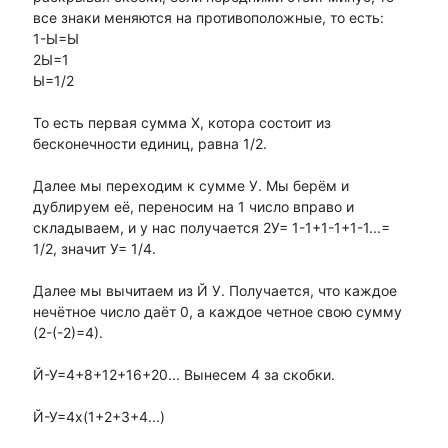
все знаки меняются на противоположные, то есть:
1-Ы=Ы
2Ы=1
Ы=1/2
То есть первая сумма Х, котора состоит из
бесконечности единиц, равна 1/2.
Далее мы переходим к сумме У. Мы берём и
дублируем её, переносим на 1 число вправо и
складываем, и у нас получается 2У= 1-1+1-1+1-1...=
1/2, значит У= 1/4.
Далее мы вычитаем из Й У. Получается, что каждое
нечётное число даёт 0, а каждое четное свою сумму
(2-(-2)=4).
Й-У=4+8+12+16+20... Вынесем 4 за скобки.
Й-У=4х(1+2+3+4...)