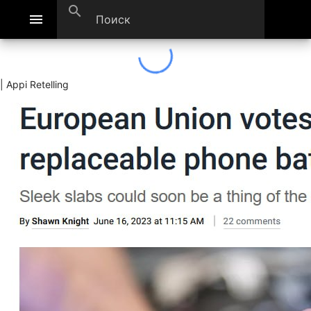
search
menu
| Appi Retelling