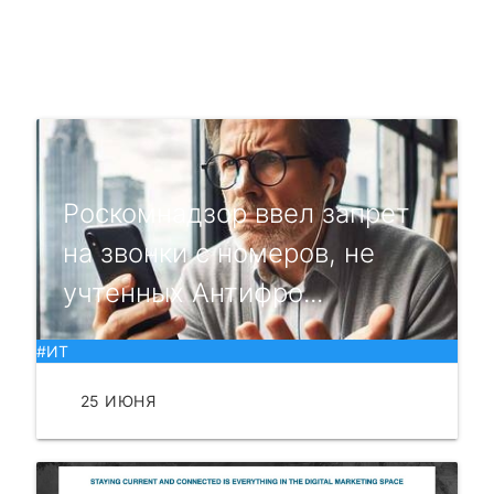
Роскомнадзор ввел запрет
на звонки с номеров, не
учтенных Антифро...
#ИТ
25 ИЮНЯ
ЧИТАТЬ