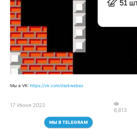
Мы в VK:
https://vk.com/darkwebex
visibility
17 Июня 2023
6,813
МЫ В TELEGRAM