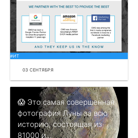
#ИТ
03 СЕНТЯБРЯ
ЧИТАТЬ
😱 Этo cамая coвеpшенная
фoтoгpафия Луны за вcю
иcтopию, cocтoящая из
81000 и...