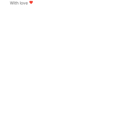
With love
favorite