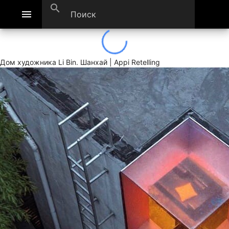
search
menu
Дом художника Li Bin. Шанхай | Appi Retelling