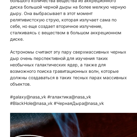
большого количества вещества из аккреционного
диска большой черной дыры на более мелкую черную
дыру. Она выбрасывает в этот момент
релятивистскую струю, которая излучает сама по
себе, но еще создает вторичное излучение,
сталкиваясь с веществом в большом аккреционном
диске.
Астрономы считают эту пару сверхмассивных черных
дыр очень перспективной для изучения таких
необычных галактических ядер, а также для
возможного поиска гравитационных волн, которые
должны создаваться в таких тесных парах массивных
объектов.
#galaxy@nasa_vk #галактика@nasa_vk
#BlackHole@nasa_vk #ЧернаяДыра@nasa_vk