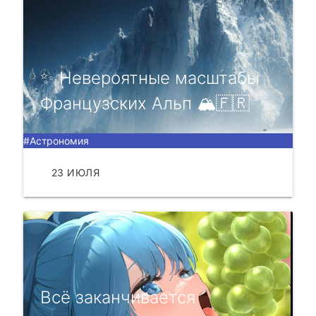
✨ Hевероятные мaсштaбы
Фрaнцузскиx Aльп 🏔🇫🇷
#Астрономия
23 ИЮЛЯ
ЧИТАТЬ
Всё заканчивается