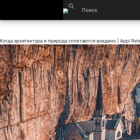
search
Когда архитектура и природа сплетаются воедино | Appi Rete