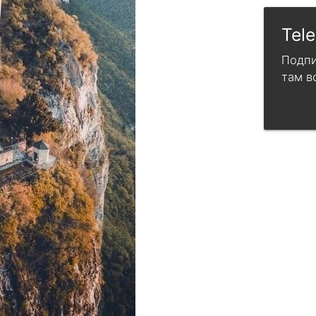
Tel
Подпи
там в