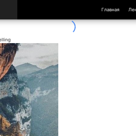
Главная
Ле
lling