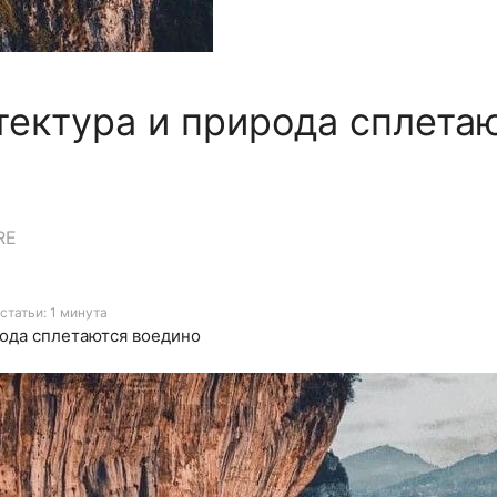
тектура и природа сплета
RE
статьи: 1 минута
рода сплетаются воедино