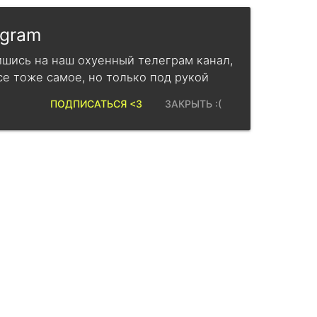
egram
шись на наш охуенный телеграм канал,
се тоже самое, но только под рукой
ПОДПИСАТЬСЯ <3
ЗАКРЫТЬ :(