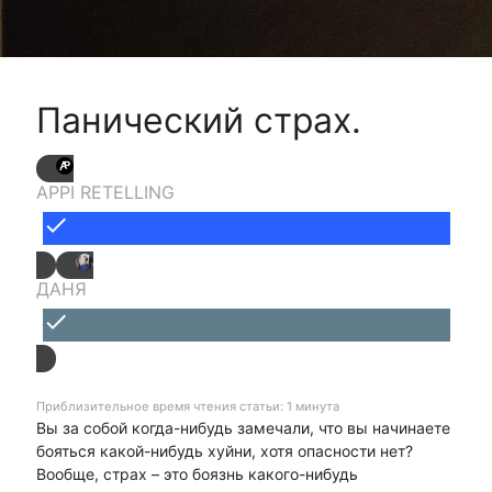
Панический страх.
APPI RETELLING
done
ДАНЯ
done
Приблизительное время чтения статьи: 1 минута
Вы за собой когда-нибудь замечали, что вы начинаете
бояться какой-нибудь хуйни, хотя опасности нет?
Вообще, страх – это боязнь какого-нибудь