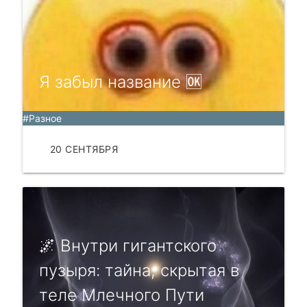
Я забыл название 🆗️
#Разное
20 СЕНТЯБРЯ
ЧИТАТЬ
🌌 Внутри гигaнтcкого
пузыря: тaйнa, cкрытaя в
тeлe Млeчного Пути