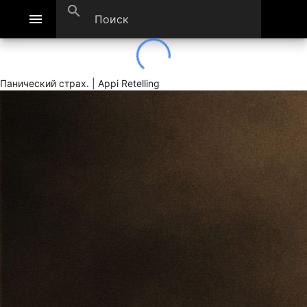
search
menu
Панический страх. | Appi Retelling