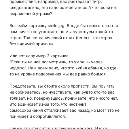
проишествия, например, вас растерзает тигр,
следовательно, его надо остерегаться. А что, если нет
выраженной угрозы?
Возьмём картинку smile.jpg. Вроде бы ничего такого и
нам ничего не угрожает, но мы чувствуем какой-то
страх. Так вот панический страх (terror) – это страх
без видимой причины.
Или вот например 2 картинка.
"Если ты на неё посмотришь, то умрешь через
неделю". Нам всем ясно, что это хуйня ебаная, но где-
то на уровне подсознания мы все равно боимся.
Представьте, вы стоите около пропасти. Вы прыгать
не собираетесь, но чувствуете, как будто кто-то вас
толкает, но, повернувшись, понимаете, что никого нет.
Это возникает из-за того, что инстинкт
самосохранения отталкивает вас назад, но мозг это не
понимает и сопротивляется.
Также это относится к клоунам и маскам. Маски