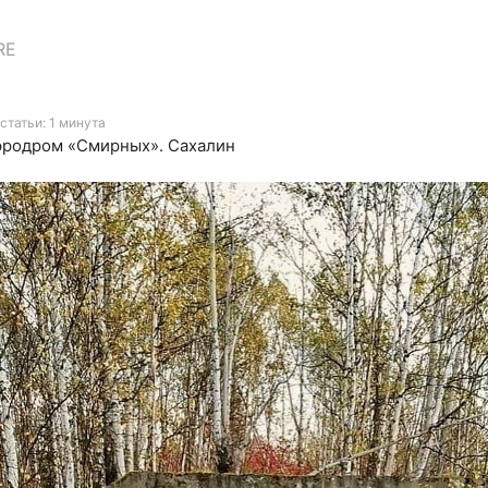
RE
статьи: 1 минута
эродром «Смирных». Сахалин