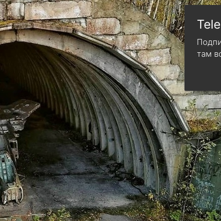
Tel
Подпи
там в