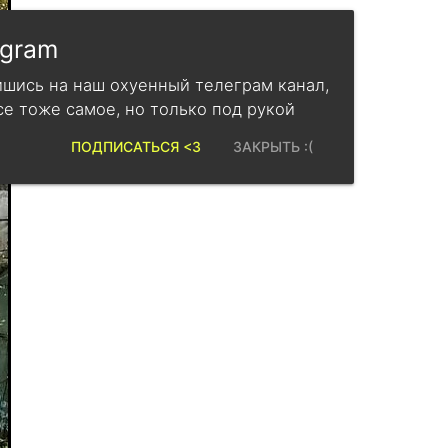
egram
шись на наш охуенный телеграм канал,
се тоже самое, но только под рукой
ПОДПИСАТЬСЯ <3
ЗАКРЫТЬ :(