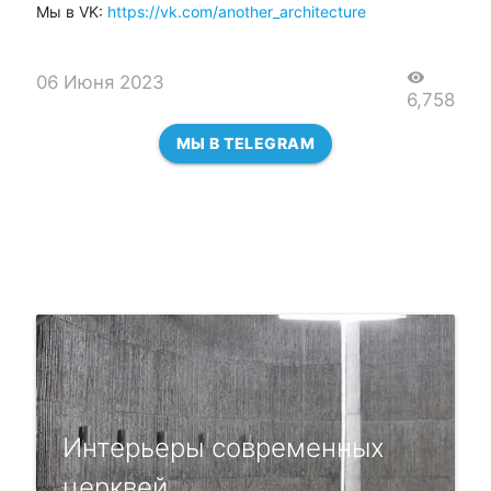
Мы в VK:
https://vk.com/another_architecture
visibility
06 Июня 2023
6,758
МЫ В TELEGRAM
Интерьеры современных
церквей