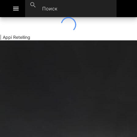
search
menu
| Appi Retelling